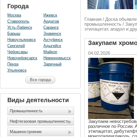
Города
Москва
Ижевск
Главная
/
Доска обьявле
Ставрополь
Ардатов
промышленность
/ Заку
Усть-Лабинск
Саранск
этилацетат, агидол и др
Барыш
Знаменск
Новоульяновск
Ахтубинск
Закупаем хромо
Сенгилей
Адыгейск
этилацетат, аг
Чебоксары
Майкоп
04.02.2026
РФ
Новочебоксарск
Невинномысск
Пенза
Заречный
Ульяновск
Все города
Виды деятельности
Промышленность
Нефтегазовая промышленность
Закупаем невостребов
различное по России. А
этилацетат, дибутилфт
Машиностроение
моноэтиленгликоль, с