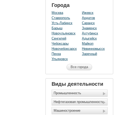
Города
Москва
Ижевск
Ставрополь
Ардатов
Усть-Лабинск
Саранск
Барыш
Знаменск
Новоульяновск
Ахтубинск
Сенгилей
Адыгейск
Чебоксары
Майкоп
Новочебоксарск
Невинномысск
Пенза
Заречный
Ульяновск
Все города
Виды деятельности
Промышленность
Нефтегазовая промышленность
Машиностроение