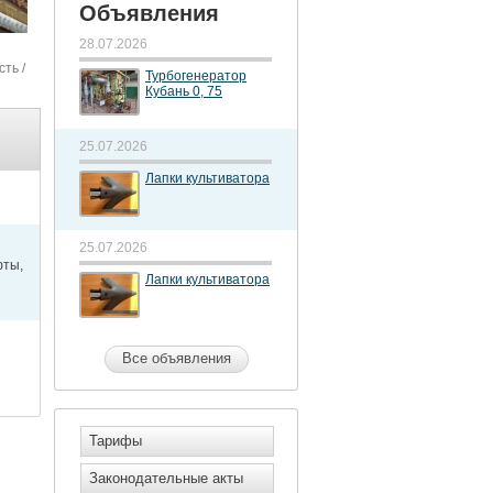
Объявления
28.07.2026
сть
/
Турбогенератор
Кубань 0, 75
25.07.2026
Лапки культиватора
25.07.2026
фты,
Лапки культиватора
Все объявления
Тарифы
Законодательные акты