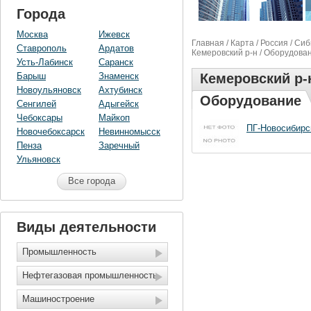
Города
Москва
Ижевск
Главная
/
Карта
/
Россия
/
Сиб
Ставрополь
Ардатов
Кемеровский р-н
/ Оборудова
Усть-Лабинск
Саранск
Барыш
Знаменск
Кемеровский р-
Новоульяновск
Ахтубинск
Оборудование
Сенгилей
Адыгейск
Чебоксары
Майкоп
ПГ-Новосибирс
Новочебоксарск
Невинномысск
Пенза
Заречный
Ульяновск
Все города
Виды деятельности
Промышленность
Нефтегазовая промышленность
Машиностроение