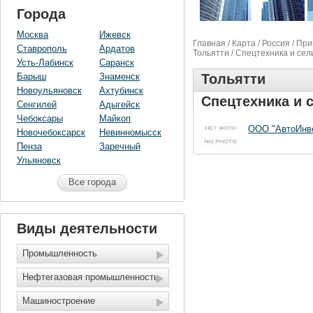
Города
Москва
Ижевск
Главная
/
Карта
/
Россия
/
При
Ставрополь
Ардатов
Тольятти
/ Спецтехника и сел
Усть-Лабинск
Саранск
Барыш
Знаменск
Тольятти
Новоульяновск
Ахтубинск
Спецтехника и 
Сенгилей
Адыгейск
Чебоксары
Майкоп
ООО "АвтоИнв
Новочебоксарск
Невинномысск
Пенза
Заречный
Ульяновск
Все города
Виды деятельности
Промышленность
Нефтегазовая промышленность
Машиностроение