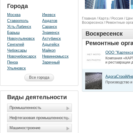
Города
Москва
Ижевск
Главная
/
Карта
/
Россия
/
Цен
Ставрополь
Ардатов
Воскресенск
/ Ремонтные орг
Усть-Лабинск
Саранск
Барыш
Знаменск
Воскресенск
Новоульяновск
Ахтубинск
Ремонтные орг
Сенгилей
Адыгейск
Чебоксары
Майкоп
ООО "Картехсе
Новочебоксарск
Невинномысск
Компания «КАР
Пенза
Заречный
и реставрации д
Ульяновск
АдогаСтройИн
Все города
Производство и
Виды деятельности
Промышленность
Нефтегазовая промышленность
Машиностроение