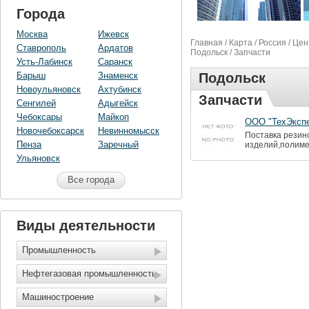
Города
Москва
Ижевск
Главная
/
Карта
/
Россия
/
Цен
Ставрополь
Ардатов
Подольск
/ Запчасти
Усть-Лабинск
Саранск
Барыш
Знаменск
Подольск
Новоульяновск
Ахтубинск
Запчасти
Сенгилей
Адыгейск
Чебоксары
Майкоп
ООО "ТехЭкспе
Новочебоксарск
Невинномысск
Поставка резин
Пенза
Заречный
изделий,полиме
Ульяновск
Все города
Виды деятельности
Промышленность
Нефтегазовая промышленность
Машиностроение