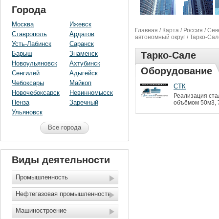
Города
Москва
Ижевск
Главная
/
Карта
/
Россия
/
Сев
Ставрополь
Ардатов
автономный округ
/
Тарко-Сал
Усть-Лабинск
Саранск
Барыш
Знаменск
Тарко-Сале
Новоульяновск
Ахтубинск
Оборудование
Сенгилей
Адыгейск
Чебоксары
Майкоп
СТК
Новочебоксарск
Невинномысск
Реализация ста
Пенза
Заречный
объёмом 50м3, 
Ульяновск
Все города
Виды деятельности
Промышленность
Нефтегазовая промышленность
Машиностроение