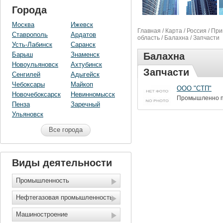
Города
Москва
Ижевск
Главная
/
Карта
/
Россия
/
При
Ставрополь
Ардатов
область
/
Балахна
/ Запчасти
Усть-Лабинск
Саранск
Барыш
Знаменск
Балахна
Новоульяновск
Ахтубинск
Запчасти
Сенгилей
Адыгейск
Чебоксары
Майкоп
ООО "СТП"
Новочебоксарск
Невинномысск
Промышленно п
Пенза
Заречный
Ульяновск
Все города
Виды деятельности
Промышленность
Нефтегазовая промышленность
Машиностроение