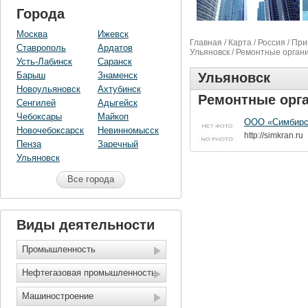
Города
Москва
Ижевск
Главная
/
Карта
/
Россия
/
При
Ставрополь
Ардатов
Ульяновск
/ Ремонтные орган
Усть-Лабинск
Саранск
Барыш
Знаменск
Ульяновск
Новоульяновск
Ахтубинск
Ремонтные орг
Сенгилей
Адыгейск
Чебоксары
Майкоп
ООО «Симбирск
Новочебоксарск
Невинномысск
http://simkran.ru
Пенза
Заречный
Ульяновск
Все города
Виды деятельности
Промышленность
Нефтегазовая промышленность
Машиностроение