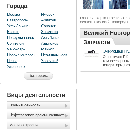
Города
Москва
Ижевск
Главная
/
Карта
/
Россия
/
Сев
Ставрополь
Ардатов
область
/
Великий Новгород
/ 
Усть-Лабинск
Саранск
Барыш
Знаменск
Великий Новго
Новоульяновск
Ахтубинск
Запчасти
Сенгилей
Адыгейск
Чебоксары
Майкоп
Энергомаш ПК
Новочебоксарск
Невинномысск
Энергомаш ПК –
Пенза
Заречный
компрессоры ви
генераторы, во
Ульяновск
Все города
Виды деятельности
Промышленность
Нефтегазовая промышленность
Машиностроение