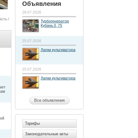
Объявления
28.07.2026
асть
/
Турбогенератор
Кубань 0, 75
25.07.2026
Лапки культиватора
25.07.2026
Лапки культиватора
ает
жам
Все объявления
кой
Тарифы
Законодательные акты