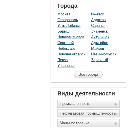
Города
Москва
Ижевск
Ставрополь
Ардатов
Усть-Лабинск
Саранск
Барыш
Знаменск
Новоульяновск
Ахтубинск
Сенгилей
Адыгейск
Чебоксары
Майкоп
Новочебоксарск
Невинномысск
Пенза
Заречный
Ульяновск
Все города
Виды деятельности
Промышленность
Нефтегазовая промышленность
Машиностроение