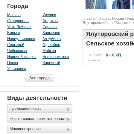
Города
Москва
Ижевск
Главная
/
Карта
/
Россия
/
Ура
Ставрополь
Ардатов
Ялуторовский р-н
/ Сельское 
Усть-Лабинск
Саранск
Барыш
Знаменск
Ялуторовский р
Новоульяновск
Ахтубинск
Сельское хозяй
Сенгилей
Адыгейск
Чебоксары
Майкоп
КФХ,ИП
Новочебоксарск
Невинномысск
Пенза
Заречный
Ульяновск
Все города
Виды деятельности
Промышленность
Нефтегазовая промышленность
Машиностроение