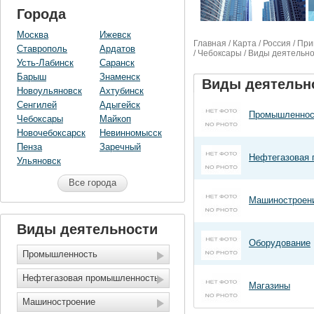
Города
Москва
Ижевск
Главная
/
Карта
/
Россия
/
При
Ставрополь
Ардатов
/ Чебоксары / Виды деятельн
Усть-Лабинск
Саранск
Барыш
Знаменск
Виды деятельн
Новоульяновск
Ахтубинск
Сенгилей
Адыгейск
Промышленнос
Чебоксары
Майкоп
Новочебоксарск
Невинномысск
Пенза
Заречный
Нефтегазовая
Ульяновск
Все города
Машиностроен
Виды деятельности
Оборудование
Промышленность
Нефтегазовая промышленность
Магазины
Машиностроение