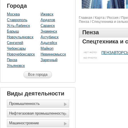
Города
Москва
Ижевск
Главная
/
Карта
/
Россия
/
При
Ставрополь
Ардатов
Пенза
/ Спецтехника и сельх
Усть-Лабинск
Саранск
Барыш
Знаменск
Пенза
Новоульяновск
Ахтубинск
Спецтехника и 
Сенгилей
Адыгейск
Чебоксары
Майкоп
ПЕНЗАВТОРС
Новочебоксарск
Невинномысск
Пенза
Заречный
Ульяновск
Все города
Виды деятельности
Промышленность
Нефтегазовая промышленность
Машиностроение