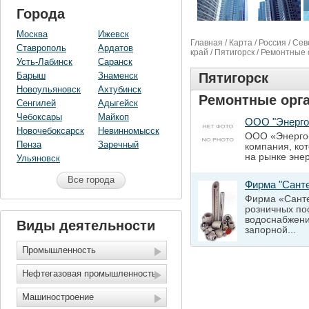
Города
Москва
Ижевск
Главная
/
Карта
/
Россия
/
Сев
Ставрополь
Ардатов
край
/
Пятигорск
/ Ремонтные 
Усть-Лабинск
Саранск
Барыш
Знаменск
Пятигорск
Новоульяновск
Ахтубинск
Ремонтные орг
Сенгилей
Адыгейск
Чебоксары
Майкоп
ООО "Энерго
Новочебоксарск
Невинномысск
ООО «Энерго-
Пенза
Заречный
компания, ко
на рынке энер
Ульяновск
Все города
Фирма "Сант
Фирма «Санте
розничных по
водоснабжени
Виды деятельности
запорной...
Промышленность
Нефтегазовая промышленность
Машиностроение