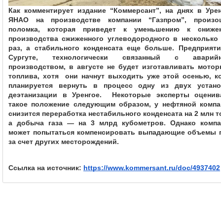
Как комментирует издание “Коммерсант”, на днях в Урен
ЯНАО на производстве компании “Газпром”, произош
поломка, которая приведет к уменьшению к снижен
производства сжиженного углеводородного в несколько 
раз, а стабильного конденсата еще больше. Предприяти
Сургуте, технологически связанный с аварийн
производством, в августе не будет изготавливать мотор
топлива, хотя  они начнут выходить уже этой осенью, ко
планируется вернуть в процесс одну из двух установ
деэтанизации в Уренгое.  Некоторые эксперты оценива
такое положение следующим образом, у нефтяной компа
снизится переработка нестабильного конденсата на 2 млн то
а добыча газа — на 3 млрд кубометров. Однако компан
может попытаться компенсировать выпадающие объемы г
за счет других месторождений.
Ссылка на источник: 
https://www.kommersant.ru/doc/4937402