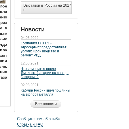
Выставки в России на 2017
гое 
г.
ла 
ию 
раз 
е в 
Новости
ым 
04.03.2022
ные 
Компания ООО "С-
гда 
Агросервис" предоставляет
ок 
услуги: Производство и
ют 
ремонт РВД.
нии 
12.08.2021
нн, 
Что изменится после
ия 
Ямальской аварии на заводе
аза 
Газпрома?
02.08.2021
Кабмин России ввел пошлины
на экспорт металла
Все новости
Сообщите нам об ошибке
Справка и FAQ