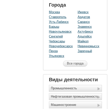
Города
Москва
Ижевск
Ставрополь
Ардатов
Усть-Лабинск
Саранск
Барыш
Знаменск
Новоульяновск
Ахтубинск
Сенгилей
Адыгейск
Чебоксары
Майкоп
Новочебоксарск
Невинномысск
Пенза
Заречный
Ульяновск
Все города
Виды деятельности
Промышленность
Нефтегазовая промышленность
Машиностроение