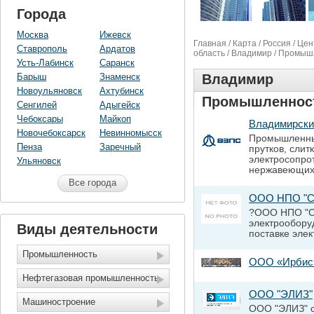
Города
Москва
Ижевск
Главная
/
Карта
/
Россия
/
Цен
Ставрополь
Ардатов
область
/
Владимир
/ Промыш
Усть-Лабинск
Саранск
Барыш
Знаменск
Владимир
Новоульяновск
Ахтубинск
Промышленнос
Сенгилей
Адыгейск
Чебоксары
Майкоп
Владимирски
Новочебоксарск
Невинномысск
Промышленные
Пенза
Заречный
прутков, слит
электросопро
Ульяновск
нержавеющих,
Все города
ООО НПО "
?ООО НПО "Сп
электрообору
Виды деятельности
поставке эле
Промышленность
ООО «Ирбис
Нефтегазовая промышленность
ООО "ЭЛИЗ"
Машиностроение
ООО "ЭЛИЗ" с