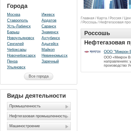
Города
Москва
Ижевск
Главная
/
Карта
/
Россия
/
Цен
Ставрополь
Ардатов
/
Россошь
/ Нефтегазовая пр
Усть-Лабинск
Саранск
Барыш
Знаменск
Россошь
Новоульяновск
Ахтубинск
Нефтегазовая 
Сенгилей
Адыгейск
Чебоксары
Майкоп
ООО "Микрон 
Новочебоксарск
Невинномысск
ООО «Микрон В»
Пенза
Заречный
направлениях: 
производство У
Ульяновск
Все города
Виды деятельности
Промышленность
Нефтегазовая промышленность
Машиностроение