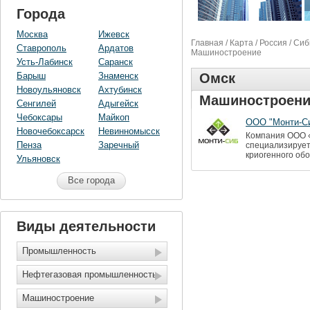
Города
Москва
Ижевск
Главная
/
Карта
/
Россия
/
Сиб
Ставрополь
Ардатов
Машиностроение
Усть-Лабинск
Саранск
Барыш
Знаменск
Омск
Новоульяновск
Ахтубинск
Машиностроени
Сенгилей
Адыгейск
Чебоксары
Майкоп
ООО "Монти-С
Новочебоксарск
Невинномысск
Компания ООО «
Пенза
Заречный
специализирует
криогенного об
Ульяновск
Все города
Виды деятельности
Промышленность
Нефтегазовая промышленность
Машиностроение