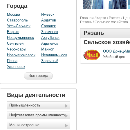
Города
Москва
Ижевск
Главная
/
Карта
/
Россия
/
Цен
Ставрополь
Ардатов
Рязань
/ Сельское хозяйство
Усть-Лабинск
Саранск
Барыш
Знаменск
Рязань
Новоульяновск
Ахтубинск
Сельское хозяй
Сенгилей
Адыгейск
Чебоксары
Майкоп
ООО Донец-М
Новочебоксарск
Невинномысск
Убойный цех
Пенза
Заречный
Ульяновск
Все города
Виды деятельности
Промышленность
Нефтегазовая промышленность
Машиностроение