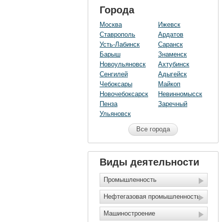
Города
Москва
Ижевск
Ставрополь
Ардатов
Усть-Лабинск
Саранск
Барыш
Знаменск
Новоульяновск
Ахтубинск
Сенгилей
Адыгейск
Чебоксары
Майкоп
Новочебоксарск
Невинномысск
Пенза
Заречный
Ульяновск
Все города
Виды деятельности
Промышленность
Нефтегазовая промышленность
Машиностроение