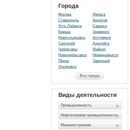
Города
Москва
Ижевск
Ставрополь
Ардатов
Усть-Лабинск
Саранск
Барыш
Знаменск
Новоульяновск
Ахтубинск
Сенгилей
Адыгейск
Чебоксары
Майкоп
Новочебоксарск
Невинномысск
Пенза
Заречный
Ульяновск
Все города
Виды деятельности
Промышленность
Нефтегазовая промышленность
Машиностроение