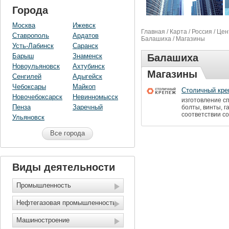
Города
Москва
Ижевск
Главная
/
Карта
/
Россия
/
Цен
Ставрополь
Ардатов
Балашиха
/ Магазины
Усть-Лабинск
Саранск
Барыш
Знаменск
Балашиха
Новоульяновск
Ахтубинск
Магазины
Сенгилей
Адыгейск
Чебоксары
Майкоп
Столичный кре
Новочебоксарск
Невинномысск
изготовление сп
Пенза
Заречный
болты, винты, г
соответствии со
Ульяновск
Все города
Виды деятельности
Промышленность
Нефтегазовая промышленность
Машиностроение