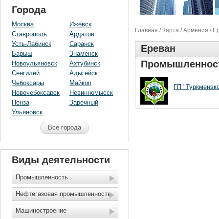
Города
Москва
Ижевск
Главная
/
Карта
/
Армения
/
Е
Ставрополь
Ардатов
Усть-Лабинск
Саранск
Ереван
Барыш
Знаменск
Промышленнос
Новоульяновск
Ахтубинск
Сенгилей
Адыгейск
Чебоксары
Майкоп
ГП "Туркменэк
Новочебоксарск
Невинномысск
Пенза
Заречный
Ульяновск
Все города
Виды деятельности
Промышленность
Нефтегазовая промышленность
Машиностроение