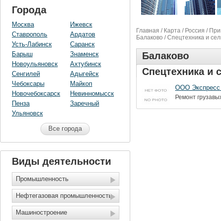
Города
Москва
Ижевск
Главная
/
Карта
/
Россия
/
При
Ставрополь
Ардатов
Балаково
/ Спецтехника и се
Усть-Лабинск
Саранск
Барыш
Знаменск
Балаково
Новоульяновск
Ахтубинск
Спецтехника и 
Сенгилей
Адыгейск
Чебоксары
Майкоп
ООО Экспресс
Новочебоксарск
Невинномысск
Ремонт грузавых
Пенза
Заречный
Ульяновск
Все города
Виды деятельности
Промышленность
Нефтегазовая промышленность
Машиностроение