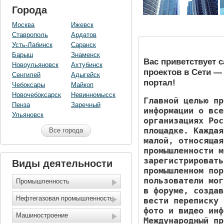
Города
Москва
Ижевск
Ставрополь
Ардатов
Усть-Лабинск
Саранск
Барыш
Знаменск
Вас приветствует 
Новоульяновск
Ахтубинск
проектов в Сети
Сенгилей
Адыгейск
портал!
Чебоксары
Майкоп
Новочебоксарск
Невинномысск
Главной целью пр
Пенза
Заречный
информации о все
Ульяновск
организациях Рос
площадке. Каждая
Все города
малой, относящая
промышленности м
зарегистрировать
Виды деятельности
промышленном пор
пользователи мог
Промышленность
в форуме, создав
Нефтегазовая промышленность
вести переписку 
фото и видео инф
Машиностроение
Международный пр