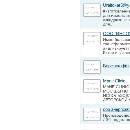
Uraltokar5@y
#изготовлени
для измельчи
#квадратные 
для...
ООО "ИНСО
Имея большой
трансформато
анализирует 
Китае и заклю
Верстакофф
Mane Clinic
MANE CLINIC
МОСКВЫ ПО 
ИСПОЛЬЗОВА
АВТОРСКОЙ М
ооо энергожб
Производство
ЛЭП,подстан