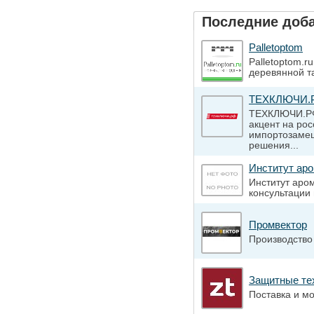
Последние доб
Palletoptom
Palletoptom.r
деревянной т
ТЕХКЛЮЧИ.
ТЕХКЛЮЧИ.РФ 
акцент на ро
импортозамещ
решения...
Институт ар
Институт аро
консультации
Промвектор
Производство
Защитные те
Поставка и м