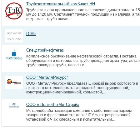
Трубозаготовительный комбинат НН
Труба стальная промышленного назначения диаметрами от 1
мм до 1420 мм. Сортамент трубной продукции из наличия, а та
под заказ - труба новая,...
D-Mir
Спецстройнефтегаз
Комплексное обслуживание нефтегазовой отрасли. Поставка
оборудования и материалов: трубопроводная арматура, детал
трубопроводов, трубы, насосы и...
ООО "МеталлРесурс"
ООО «МеталлРесурс» предлагает широкий выбор сортового и
листового металлопроката из рядовой, конструкционной,
конструкционно-легированной, хромистой,...
ООО « ВолгоВятМетСтрой»
Металлобрабатывающая компания с собственным парком
токарных и фрезерных станков с ЧПУ, электроэрозионной
установкой с ЧПУ, слесарным и испытательным...