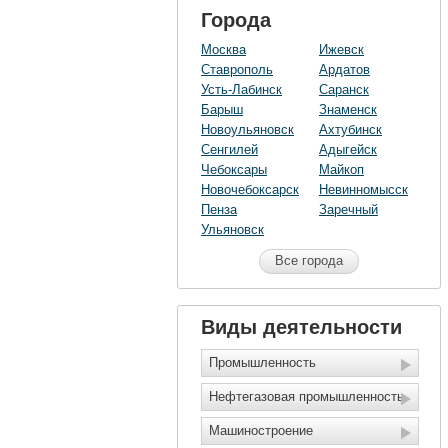
Города
Москва
Ижевск
Ставрополь
Ардатов
Усть-Лабинск
Саранск
Барыш
Знаменск
Новоульяновск
Ахтубинск
Сенгилей
Адыгейск
Чебоксары
Майкоп
Новочебоксарск
Невинномысск
Пенза
Заречный
Ульяновск
Все города
Виды деятельности
Промышленность
Нефтегазовая промышленность
Машиностроение