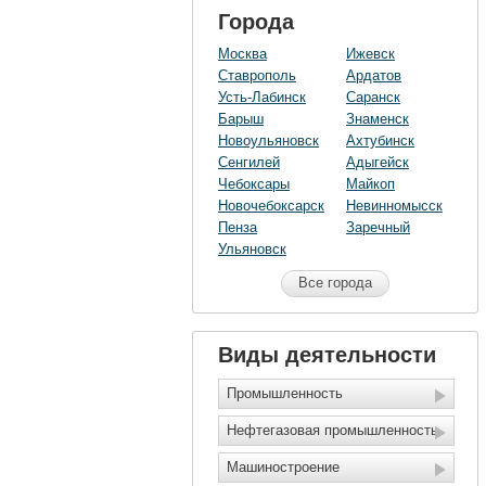
Города
Москва
Ижевск
Ставрополь
Ардатов
Усть-Лабинск
Саранск
Барыш
Знаменск
Новоульяновск
Ахтубинск
Сенгилей
Адыгейск
Чебоксары
Майкоп
Новочебоксарск
Невинномысск
Пенза
Заречный
Ульяновск
Все города
Виды деятельности
Промышленность
Нефтегазовая промышленность
Машиностроение