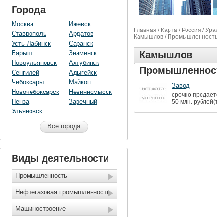
Города
Москва
Ижевск
Главная
/
Карта
/
Россия
/
Ура
Ставрополь
Ардатов
Камышлов
/ Промышленност
Усть-Лабинск
Саранск
Барыш
Знаменск
Камышлов
Новоульяновск
Ахтубинск
Промышленнос
Сенгилей
Адыгейск
Чебоксары
Майкоп
Завод
Новочебоксарск
Невинномысск
срочно продает
Пенза
Заречный
50 млн. рублей(
Ульяновск
Все города
Виды деятельности
Промышленность
Нефтегазовая промышленность
Машиностроение