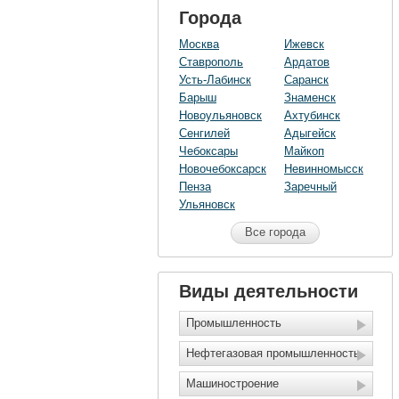
Города
Москва
Ижевск
Ставрополь
Ардатов
Усть-Лабинск
Саранск
Барыш
Знаменск
Новоульяновск
Ахтубинск
Сенгилей
Адыгейск
Чебоксары
Майкоп
Новочебоксарск
Невинномысск
Пенза
Заречный
Ульяновск
Все города
Виды деятельности
Промышленность
Нефтегазовая промышленность
Машиностроение