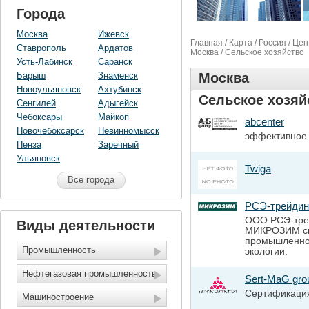
Города
Москва
Ижевск
Главная
/
Карта
/
Россия
/
Цен
Ставрополь
Ардатов
Москва
/ Сельское хозяйство
Усть-Лабинск
Саранск
Барыш
Знаменск
Москва
Новоульяновск
Ахтубинск
Сельское хозяй
Сенгилей
Адыгейск
Чебоксары
Майкоп
abcenter
Новочебоксарск
Невинномысск
эффективное 
Пенза
Заречный
Ульяновск
Twiga
Все города
РСЭ-трейди
ООО РСЭ-трей
Виды деятельности
МИКРОЗИМ сп
промышленной
Промышленность
экологии.
Нефтегазовая промышленность
Sert-MaG gro
Сертификация
Машиностроение