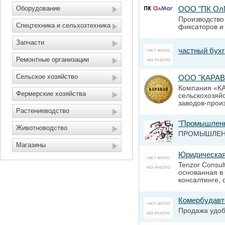
Оборудование
ООО "ПК Ол
Производство
Спецтехника и сельхозтехника
фиксаторов и
Запчасти
частный бухг
Ремонтные организации
Сельское хозяйство
ООО "КАРАВ
Компания «КА
Фермерские хозяйства
сельскохозяй
заводов-произ
Растениеводство
"Промышленн
Животноводство
ПРОМЫШЛЕН
Магазины
Юридическая 
Tenzor Consul
основанная в
консалтинге, 
Комербудавт
Продажа удоб