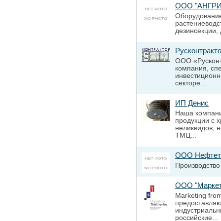
ООО "АНГРИ
Оборудование
растениеводс
дезинсекции, 
Русконтракт
ООО «Русконт
компания, сп
инвестиционн
секторе...
ИП Денис
Наша компани
продукции с х
неликвидов, 
ТМЦ...
ООО Нефтет
Производство
ООО "Маркет
Marketing fro
предоставляю
индустриальн
российские...