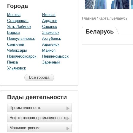
Города
Москва
Ижевск
Главная
/
Карта
/ Беларусь
Ставрополь
Ардатов
Усть-Лабинск
Саранск
Беларусь
Барыш
Знаменск
Новоульяновск
Ахтубинск
Сенгилей
Адыгейск
Чебоксары
Майкоп
Новочебоксарск
Невинномысск
Пенза
Заречный
Ульяновск
Все города
Виды деятельности
Промышленность
Нефтегазовая промышленность
Машиностроение